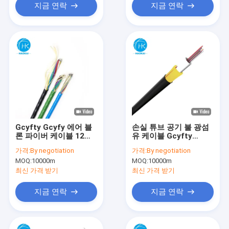
지금 연락
지금 연락
Gcyfty Gcyfy 에어 블
손실 튜브 공기 불 광섬
론 파이버 케이블 12코
유 케이블 Gcyfty
어 24코어 48코어 72코
Gcyfy 12코어 24코어
가격:
By negotiation
가격:
By negotiation
어 96코어 144코어
FRP
MOQ:
10000m
MOQ:
10000m
최신 가격 받기
최신 가격 받기
지금 연락
지금 연락