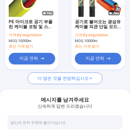
회사 소개
공장 투어
PE 마이크로 공기 부풀
공기로 불어오는 광섬유
린 케이블 코팅 및 스트
케이블 외관 단일 모드
품질 관리
랜딩 HDPE 마이크로 튜
광섬유 미크로덕트
가격:
By negotiation
가격:
By negotiation
브 파이프
MOQ:
10000m
MOQ:
10000m
연락처
최신 가격 받기
최신 가격 받기
견적 요청
지금 연락
지금 연락
더 많은 것을 전망하십시오
야외 섬유 케이블
실내 광케이블
메시지를 남겨주세요
신속하게 답변 드리겠습니다
FTTH 드롭 케이블
OPGW 섬유 케이블