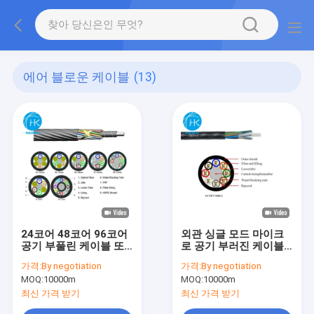
에어 블로운 케이블
(13)
24코어 48코어 96코어
외관 싱글 모드 마이크
공기 부풀린 케이블 또
로 공기 부러진 케이블
는 미니 광섬유 케이블
스트랜드 풀 튜브 공기
가격:
By negotiation
가격:
By negotiation
채널
부러진 섬유 케이블
MOQ:
10000m
MOQ:
10000m
최신 가격 받기
최신 가격 받기