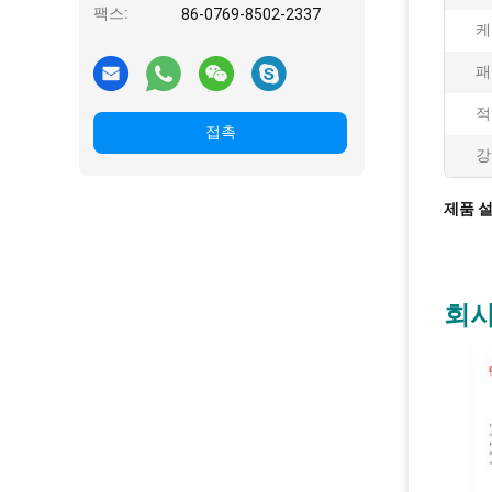
팩스:
86-0769-8502-2337
케
패
적
접촉
강
제품 
회사