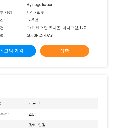
By negotiation
부 사항:
나무/펠릿
간:
1~5일
건:
T/T, 웨스턴 유니온, 머니그램, L/C
력:
5000PCS/DAY
최고의 가격
접촉
:
파란색
능성:
≤0.1
장비 연결