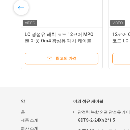
멀티
LC 광섬유 패치 코드 12코어 MPO
12코어 
팬 아웃 Om4 광섬유 패치 케이블
코드 LC
최고의 가격
약
야외 섬유 케이블
홈
광전력 복합 외관 광섬유 케
제품 소개
GDTS-2-24Xn 2*1.5
회사 소개