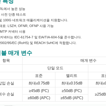
 특성
및 RL에서 높은 성능
% 사전 단종 테스트
 및 100G 네트워크 애플리케이션을 지원합니다.
재료: LSZH, OFNR, OFNP 사용 가능
/MTP 커넥터 사용
커넥터는 IEC-61754-7 및 EIA/TIA-604-5을 준수합니다.
002/95/EC (RoHS) 및 REACH SvHC에 적합합니다.
블 매개 변수
항목
매개 변수
단일 모드
표준
엘리트
표
삽입 손실
최대≤0.75dB
최대≤0.35dB
최대≤0
≥45dB (PC)
≥50dB (PC)
회수 손실
≥25dB
≥60dB (APC)
≥65dB (APC)