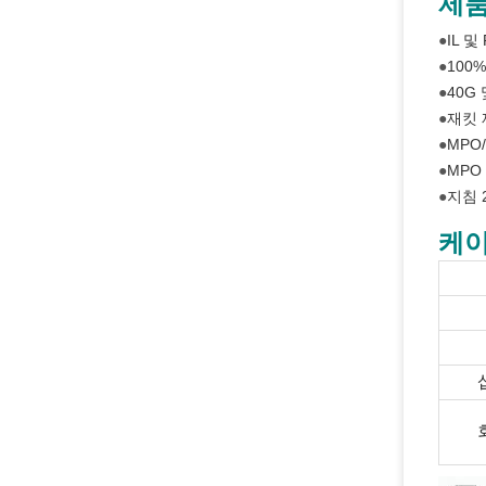
제품
●
IL 
●
100
●
40G
●
재킷 
●
MPO
●
MPO 
●
지침 2
케이