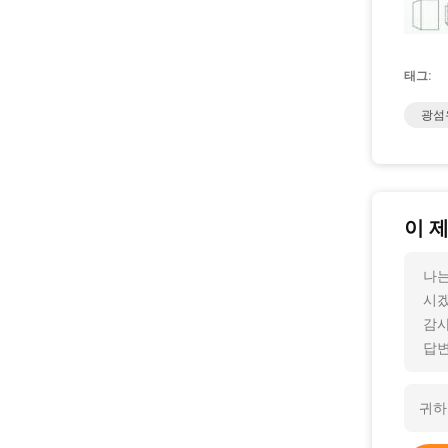
태그:
광섬
이 
나는
시
감사
답변