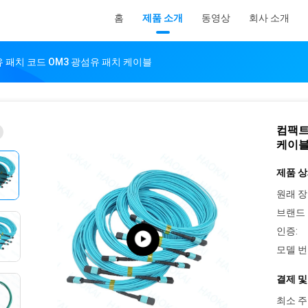
홈
제품 소개
동영상
회사 소개
섬유 패치 코드 OM3 광섬유 패치 케이블
컴팩트 
케이
제품 상
원래 장
브랜드 
인증:
모델 번
결제 및
최소 주