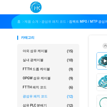
홈
제품 소개
광섬유 패치 코드
컴팩트 MPO / MTP 광
카테고리
야외 섬유 케이블
(15)
실내 광케이블
(10)
FTTH 드롭 케이블
(9)
OPGW 섬유 케이블
(9)
FTTH 패치 코드
(6)
광섬유 패치 코드
(12)
섬유 PLC 분배기
(12)