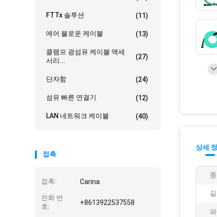
FTTx 솔루션
(11)
에어 블로운 케이블
(13)
클램프 광섬유 케이블 액세
(27)
서리...
단자함
(24)
섬유 빠른 연결기
(12)
LAN 네트워크 케이블
(40)
상세 
접촉
종
접촉:
Carina
길
전화 번
+8613922537558
호:
파