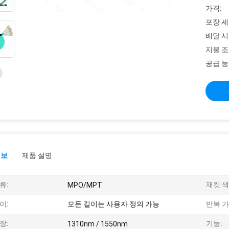
가격:
포장 세
배달 시
지불 조
공급 능
정보
제품 설명
류:
재킷 색
MPO/MPT
이:
모든 길이는 사용자 정의 가능
반복 가
장:
기능:
1310nm / 1550nm