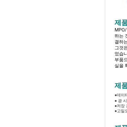
제품
MPO
하는 
결하는
그것은
었습니
부품으
실을 
제품
●
데이
●
광 
●
저장 
●
고밀