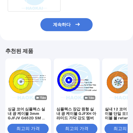
계속하다
추천된 제품
싱글 코어 심플렉스 실
심플렉스 장갑 원형 실
실내 12 코어 광
내 광 케이블 3mm
내 광 케이블 GJFXH 아
이블 단일 모드 
GJFJV G652D SM 섬
라미드 가닥 강도 멤버
이블 불 retarda
유
최고의 가격
최고의 가격
최고의 