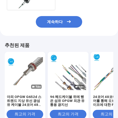
계속하다
추천된 제품
야외 OPGW G652d 스
96 헤드케이블 위에 뻗
24코어 48코어 
트랜드 지상 유선 광섬
은 섬유 OPGW 외관 유
어를 통해 오브헤
유 케이블 24코어 48코
통용 광지선
이프에 대한 PB
어 96코어 144코어
OPGW 섬유 케
최고의 가격
최고의 가격
최고의 