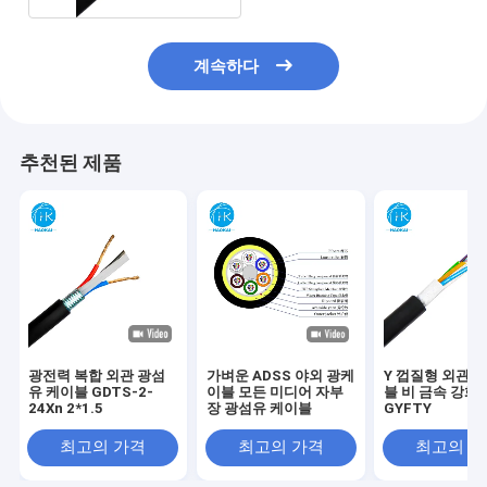
계속하다
추천된 제품
광전력 복합 외관 광섬
가벼운 ADSS 야외 광케
Y 껍질형 외관 
유 케이블 GDTS-2-
이블 모든 미디어 자부
블 비 금속 강화
24Xn 2*1.5
장 광섬유 케이블
GYFTY
최고의 가격
최고의 가격
최고의 