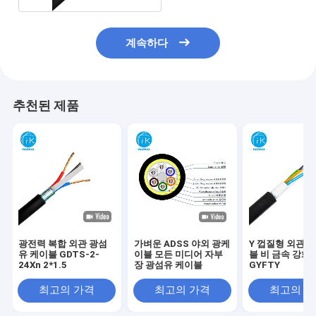
계속하다
추천된 제품
광전력 복합 외관 광섬
가벼운 ADSS 야외 광케
Y 껍질형 외관 
유 케이블 GDTS-2-
이블 모든 미디어 자부
블 비 금속 강화
24Xn 2*1.5
장 광섬유 케이블
GYFTY
최고의 가격
최고의 가격
최고의 