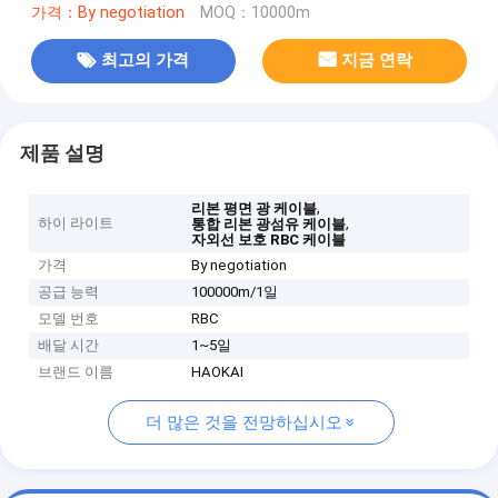
가격：By negotiation
MOQ：10000m
최고의 가격
지금 연락
제품 설명
,
리본 평면 광 케이블
하이 라이트
,
통합 리본 광섬유 케이블
자외선 보호 RBC 케이블
가격
By negotiation
공급 능력
100000m/1일
모델 번호
RBC
배달 시간
1~5일
브랜드 이름
HAOKAI
더 많은 것을 전망하십시오