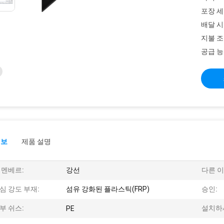
포장 세
배달 시
지불 조
공급 능
정보
제품 설명
 멘베르:
강선
다른 이
심 강도 부재:
섬유 강화된 플라스틱(FRP)
승인:
부 쉬스:
설치하
PE