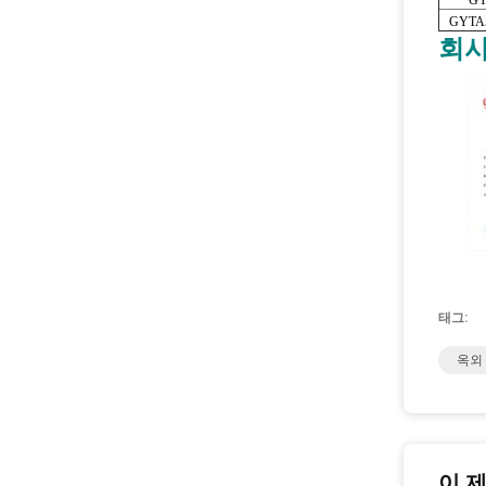
GY
GYTA5
회사
태그:
옥외
이 