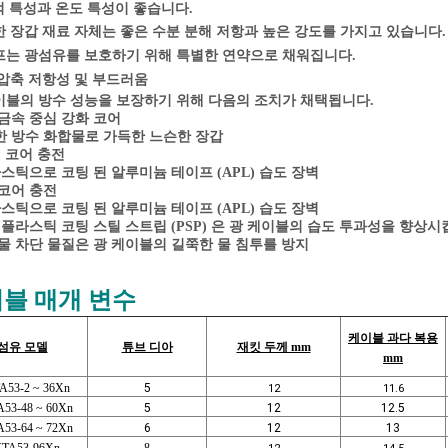
 특성과 온도 특성이 좋습니다.
 장갑 재료 자체는 좋은 수분 분해 저항과 높은 강도를 가지고 있습니다.
는 광섬유를 보호하기 위해 특별한 연약으로 채워집니다.
압축 저항성 및 부드러움
블의 방수 성능을 보장하기 위해 다음의 조치가 채택됩니다.
 금속 중심 강화 코어
수한 방수 화합물로 가득한 느슨한 장갑
체 코어 충전
라스틱으로 코팅 된 알루미늄 테이프 (APL) 습도 장벽
 코어 충전
라스틱으로 코팅 된 알루미늄 테이프 (APL) 습도 장벽
 플라스틱 코팅 스틸 스트립 (PSP) 은 광 케이블의 습도 투과성을 향상시
 물 차단 물질은 광 케이블의 길쭉한 물 침투를 방지
블 매개 변수
케이블 과다 복용
섬유 모델
튜브 디아
재킷 두께 mm
mm
53-2 ~ 36Xn
5
12
11.6
53-48 ~ 60Xn
5
12
12.5
53-64 ~ 72Xn
6
12
13