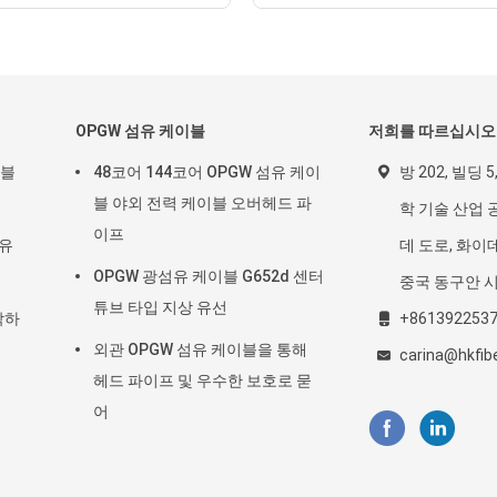
OPGW 섬유 케이블
저희를 따르십시오
이블
48코어 144코어 OPGW 섬유 케이
방 202, 빌딩 5
블 야외 전력 케이블 오버헤드 파
학 기술 산업 공
이프
섬유
데 도로, 화이데
OPGW 광섬유 케이블 G652d 센터
중국 동구안 
튜브 타입 지상 유선
낙하
+861392253
외관 OPGW 섬유 케이블을 통해
carina@hkfib
헤드 파이프 및 우수한 보호로 묻
어