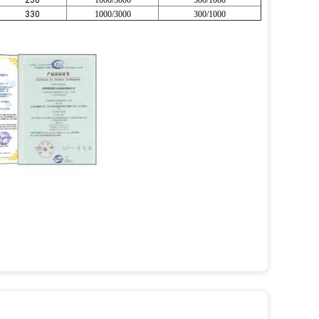
230
1000/3000
300/1000
330
1000/3000
300/1000