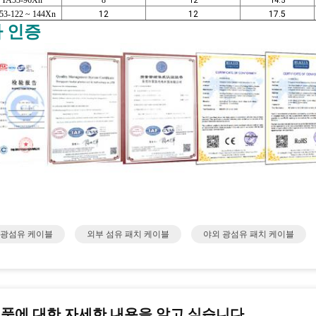
TA53-96Xn
8
12
14.5
3-122 ~ 144Xn
12
12
17.5
 인증
 광섬유 케이블
외부 섬유 패치 케이블
야외 광섬유 패치 케이블
제품에 대한 자세한 내용을 알고 싶습니다