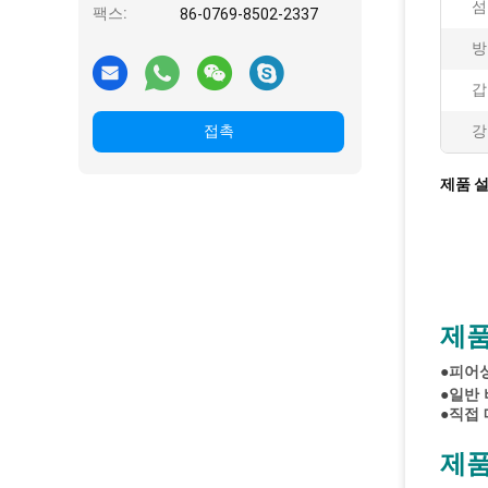
섬
팩스:
86-0769-8502-2337
방
갑
접촉
강
제품 
제품
●
피어
●
일반 
●
직접 
제품