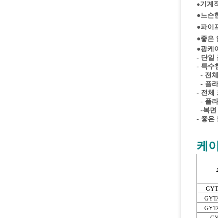
기계적
●
●
느슨한
●
파이프
●
좋은 
●
광케이
- 단일
- 특
- 전
- 플
- 전체
- 플
-복면
- 좋은
케이
GYTA
GYTA
GYTA