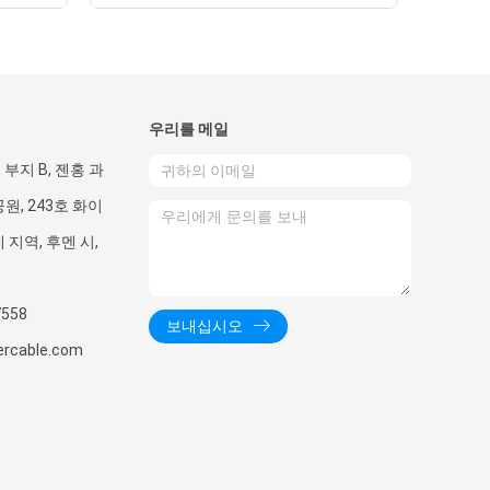
우리를 메일
, 부지 B, 젠홍 과
원, 243호 화이
 지역, 후멘 시,
시
7558
보내십시오
ercable.com