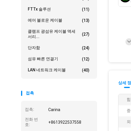
FTTx 솔루션
(11)
에어 블로운 케이블
(13)
클램프 광섬유 케이블 액세
(27)
서리...
단자함
(24)
섬유 빠른 연결기
(12)
LAN 네트워크 케이블
(40)
상세 
접촉
힘
접촉:
Carina
중
전화 번
외
+8613922537558
호: