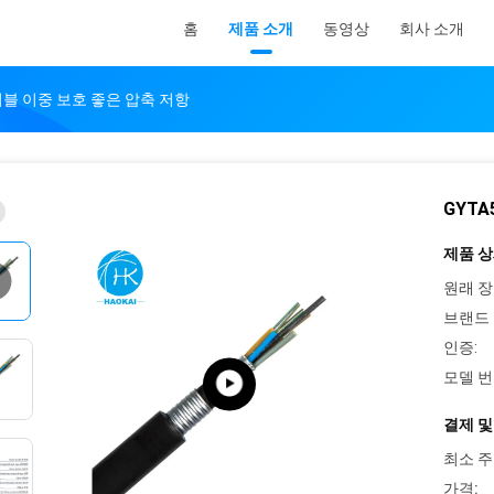
홈
제품 소개
동영상
회사 소개
케이블 이중 보호 좋은 압축 저항
GYT
제품 상
원래 장
브랜드 
인증:
모델 번
결제 및
최소 주
가격: