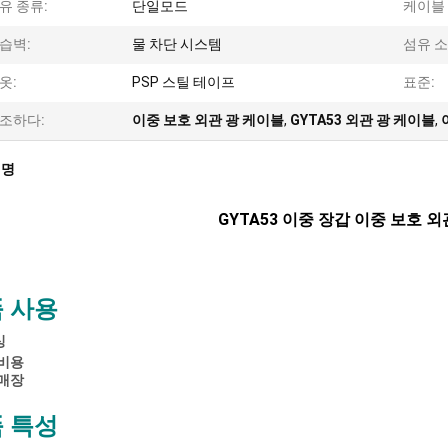
유 종류:
단일모드
케이블 
습벽:
물 차단 시스템
섬유 소
옷:
PSP 스틸 테이프
표준:
조하다:
이중 보호 외관 광 케이블
,
GYTA53 외관 광 케이블
,
설명
GYTA53 이중 장갑 이중 보호 
 사용
싱
비용
매장
 특성