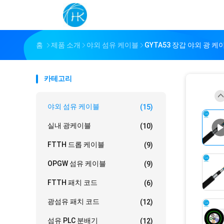
홈
제품 소개
야외 섬유 케이블
GYTA53 장갑 야외 광 
카테고리
야외 섬유 케이블
(15)
실내 광케이블
(10)
FTTH 드롭 케이블
(9)
OPGW 섬유 케이블
(9)
FTTH 패치 코드
(6)
광섬유 패치 코드
(12)
섬유 PLC 분배기
(12)