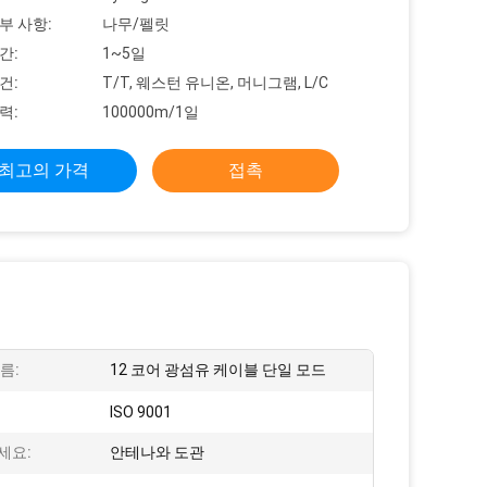
부 사항:
나무/펠릿
간:
1~5일
건:
T/T, 웨스턴 유니온, 머니그램, L/C
력:
100000m/1일
최고의 가격
접촉
름:
12 코어 광섬유 케이블 단일 모드
ISO 9001
세요:
안테나와 도관